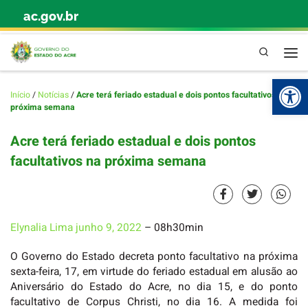
ac.gov.br
Skip to content
Pesquisa
Abr
Início
/
Notícias
/
Acre terá feriado estadual e dois pontos facultativos na
próxima semana
Acre terá feriado estadual e dois pontos
facultativos na próxima semana
Elynalia Lima
junho 9, 2022
– 08h30min
O Governo do Estado decreta ponto facultativo na próxima
sexta-feira, 17, em virtude do feriado estadual em alusão ao
Aniversário do Estado do Acre, no dia 15, e do ponto
facultativo de Corpus Christi, no dia 16. A medida foi