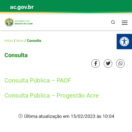
ac.gov.br
Skip to content
Pesquisa
Abr
Início
/
Acre
/
Consulta
Consulta
Consulta Pública – PAOF
Consulta Pública – Progestão Acre
Última atualização em 15/02/2023 às 10:04