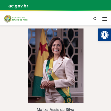
ac.gov.br
Skip to content
Pesquisa
Abr
Mailza Assis da Silva