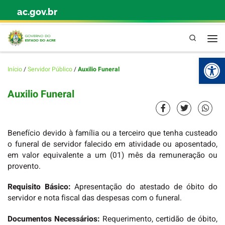
ac.gov.br
Skip to content
Pesquisa
Abr
Início
/
Servidor Público
/
Auxilio Funeral
Auxilio Funeral
Benefício devido à família ou a terceiro que tenha custeado
o funeral de servidor falecido em atividade ou aposentado,
em valor equivalente a um (01) mês da remuneração ou
provento.
Requisito Básico:
Apresentação do atestado de óbito do
servidor e nota fiscal das despesas com o funeral.
Documentos Necessários:
Requerimento, certidão de óbito,