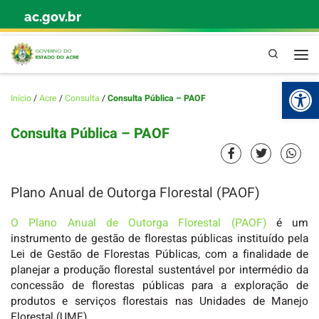
ac.gov.br
Skip to content
Pesquisa
Abr
Início
/
Acre
/
Consulta
/
Consulta Pública – PAOF
Consulta Pública – PAOF
Plano Anual de Outorga Florestal (PAOF)
O Plano Anual de Outorga Florestal (PAOF)
é um
instrumento de gestão de florestas públicas instituído pela
Lei de Gestão de Florestas Públicas, com a finalidade de
planejar a produção florestal sustentável por intermédio da
concessão de florestas públicas para a exploração de
produtos e serviços florestais nas Unidades de Manejo
Florestal (UMF).