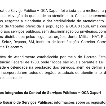
ral de Serviço Público – OCA Xapuri foi criada para melhorar a
s da elevação da qualidade no atendimento. Consequentemente, 
os, resgatar a cidadania e dar credibilidade do atendimento d
ica de trabalho oferecida à população, a OCA Xapuri, uma cent
o aos serviços públicos, sem discriminação ou privilégios, co
os, distribuídos pelos seguintes órgãos: Junta Militar, NAT, P
 Sefaz, Depasa, BM, Instituto de Identificação, Correios, Co
et e Telecentro.
ítica de Atendimento estabelecida por meio do Decreto Est
tuição Federal de 1988, onde “Todos são iguais perante a Lei,
ade e celeridade na prestação dos serviços, além de definir
incorporada em todos os órgãos estaduais de atendimento, d
 e sociedade.
os Integrados da Central de Serviços Públicos – OCA Xapuri
o Usuário de Serviços Públicos:
informações sobre os requisitos