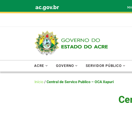
ac.gov.br
Skip to content
MA
ACRE
GOVERNO
SERVIDOR PÚBLICO
Início
/
Central de Servico Publico – OCA Xapuri
Cen