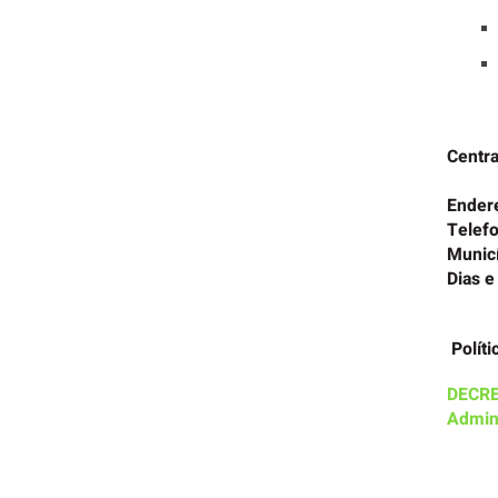
Centra
Ender
Telef
Municí
Dias e
Políti
DECRE
Admini