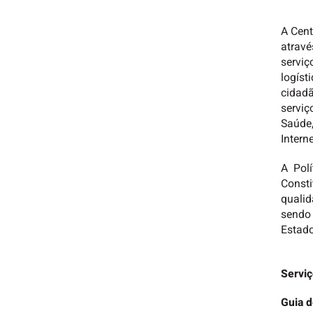
A Cent
atravé
serviç
logíst
cidadã
serviç
Saúde,
Intern
A Pol
Consti
qualid
sendo 
Estado
Serviç
Guia d