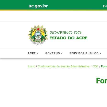
ac.gov.br
Skip to content
MA
ACRE
GOVERNO
SERVIDOR PÚBLICO
Início
/
Controladoria da Gestão Administrativa – CGE
/
For
Fo