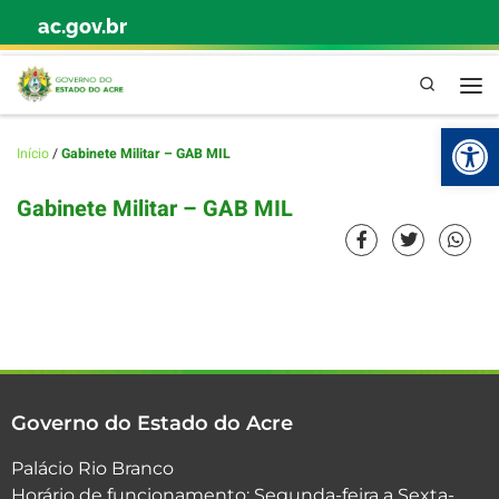
ac.gov.br
Skip to content
Pesquisa
Abr
Início
/
Gabinete Militar – GAB MIL
Gabinete Militar – GAB MIL
Governo do Estado do Acre
Palácio Rio Branco
Horário de funcionamento: Segunda-feira a Sexta-