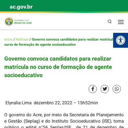
ac.gov.br
Skip to content
Pesquisa
Abr
Início
/
Notícias
/
Governo convoca candidatos para realizar matrícula no
curso de formação de agente socioeducativo
Governo convoca candidatos para realizar
matrícula no curso de formação de agente
socioeducativo
Elynalia Lima
dezembro 22, 2022
– 15h52min
O governo do Acre, por meio da Secretaria de Planejamento
e Gestão (Seplag) e do Instituto Socioeducativo (ISE), torna
público o edital n°56 Seplag/ISE , de 21 de dezembro de