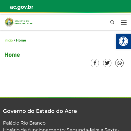
ac.gov.br
Skip to content
Pesquisa
Abr
Início
/
Home
Home
Governo do Estado do Acre
Palácio Rio Branco
Horário de funcionamento: Segunda-feira a Sexta-