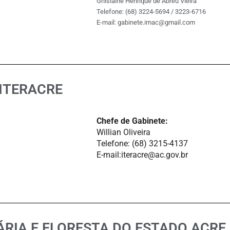
Ghislaine Henrique de Abreu Vieira
Telefone: (68) 3224-5694 / 3223-6716
E-mail: gabinete.imac@gmail.com
 ITERACRE
Chefe de Gabinete:
Willian Oliveira
Telefone: (68) 3215-4137
E-mail:iteracre@ac.gov.br
RIA E FLORESTA DO ESTADO ACRE 