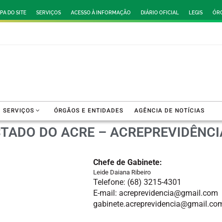
PA DO SITE
SERVIÇOS
ACESSO À INFORMAÇÃO
DIÁRIO OFICIAL
LEGIS
ÓRG
SERVIÇOS
ÓRGÃOS E ENTIDADES
AGÊNCIA DE NOTÍCIAS
STADO DO ACRE – ACREPREVIDÊNCI
Chefe de Gabinete:
Leide Daiana Ribeiro
Telefone: (68) 3215-4301
E-mail: acreprevidencia@gmail.com
gabinete.acreprevidencia@gmail.co