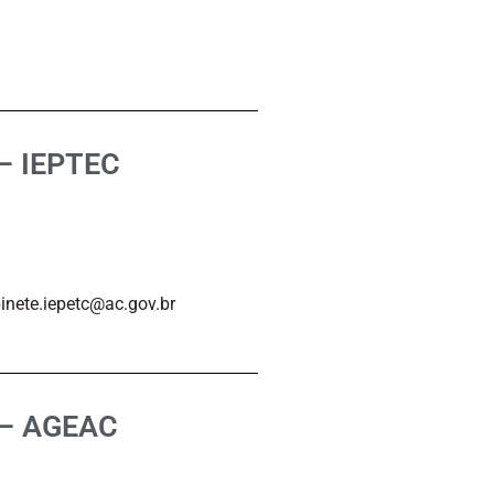
m
– IEPTEC
inete.iepetc@ac.gov.br
 – AGEAC