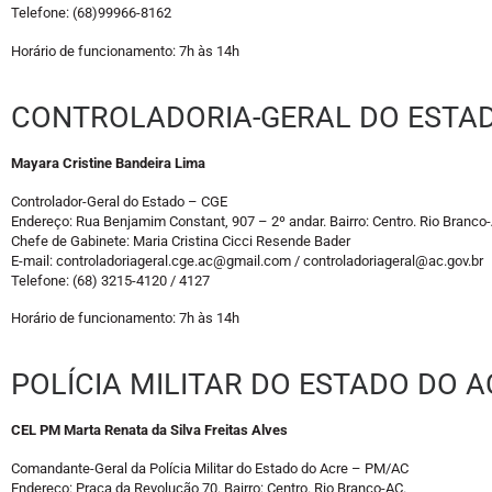
Telefone: (68)99966-8162
Horário de funcionamento: 7h às 14h
CONTROLADORIA-GERAL DO ESTAD
Mayara Cristine Bandeira Lima
Controlador-Geral do Estado – CGE
Endereço: Rua Benjamim Constant, 907 – 2º andar. Bairro: Centro. Rio Branco
Chefe de Gabinete: Maria Cristina Cicci Resende Bader
E-mail: controladoriageral.cge.ac@gmail.com / controladoriageral@ac.gov.br
Telefone: (68) 3215-4120 / 4127
Horário de funcionamento: 7h às 14h
POLÍCIA MILITAR DO ESTADO DO A
CEL PM Marta Renata da Silva Freitas Alves
Comandante-Geral da Polícia Militar do Estado do Acre – PM/AC
Endereço: Praça da Revolução,70. Bairro: Centro. Rio Branco-AC.