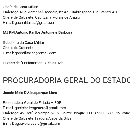
Chefe da Casa Militar
Endereço: Rua Marechal Deodoro, nº 471. Bairro Ipase. Rio Branco-AC.
Chefe de Gabinete: Cap. Zalla Morais de Araújo
E-mail: gabmilitar.ac@gmail.com
MJ PM Antonio Karllos Antoniete Barbosa
Subchefe da Casa Militar
Chefe de Gabinete:
E-mail: gabmilitar.ac@gmail.com
Horário de funcionamento: 7h às 13h
PROCURADORIA GERAL DO ESTADO
Janete Melo D’Albuquerque Lima
Procuradora-Geral do Estado – PGE
E-mail: gabipinetepgeacre@gmail.com
Endereço: Av. Getúlio Vargas, 2852. Bairro: Bosque. CEP: 69900-589. Rio Bran
Chefe de Gabinete: Isadora Anjos da Silva
E-mail: pgouveia.assis@gmail.com