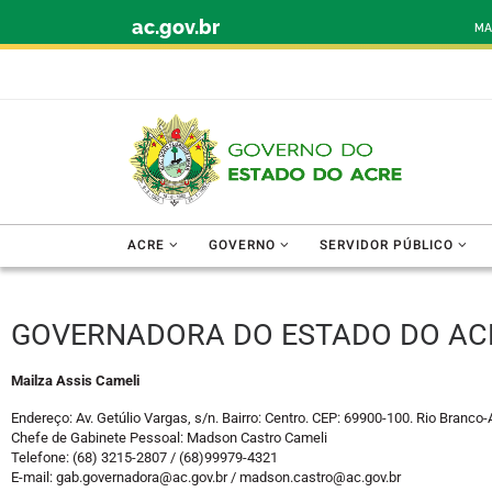
ac.gov.br
Skip to content
MA
ACRE
GOVERNO
SERVIDOR PÚBLICO
GOVERNADORA DO ESTADO DO AC
Mailza Assis Cameli
Endereço: Av. Getúlio Vargas, s/n. Bairro: Centro. CEP: 69900-100. Rio Branco-
Chefe de Gabinete Pessoal: Madson Castro Cameli
Telefone: (68) 3215-2807 / (68)99979-4321
E-mail: gab.governadora@ac.gov.br / madson.castro@ac.gov.br