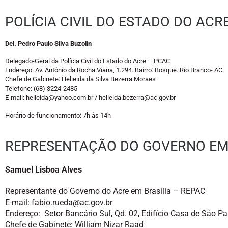
POLÍCIA CIVIL DO ESTADO DO ACR
Del. Pedro Paulo Silva Buzolin
Delegado-Geral da Polícia Civil do Estado do Acre – PCAC
Endereço: Av. Antônio da Rocha Viana, 1.294. Bairro: Bosque. Rio Branco- AC.
Chefe de Gabinete: Helieida da Silva Bezerra Moraes
Telefone: (68) 3224-2485
E-mail: helieida@yahoo.com.br / helieida.bezerra@ac.gov.br
Horário de funcionamento: 7h às 14h
REPRESENTAÇÃO DO GOVERNO EM 
Samuel Lisboa Alves
Representante do Governo do Acre em Brasília – REPAC
E-mail: fabio.rueda@ac.gov.br
Endereço: Setor Bancário Sul, Qd. 02, Edifício Casa de São P
Chefe de Gabinete: William Nizar Raad