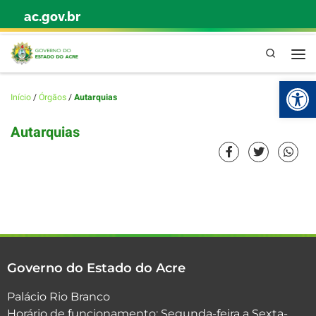
ac.gov.br
Skip to content
Pesquisa
Abr
Início
/
Órgãos
/
Autarquias
Autarquias
Governo do Estado do Acre
Palácio Rio Branco
Horário de funcionamento: Segunda-feira a Sexta-