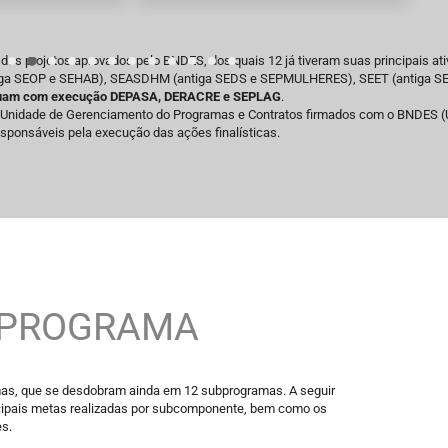
dos projetos aprovados pelo BNDES, dos quais 12 já tiveram suas principais at
ntiga SEOP e SEHAB), SEASDHM (antiga SEDS e SEPMULHERES), SEET (antiga SE
nuam com execução DEPASA, DERACRE e SEPLAG
.
 da Unidade de Gerenciamento do Programas e Contratos firmados com o BNDES
sponsáveis pela execução das ações finalísticas.
 PROGRAMA
mas, que se desdobram ainda em 12 subprogramas. A seguir
ncipais metas realizadas por subcomponente, bem como os
s.