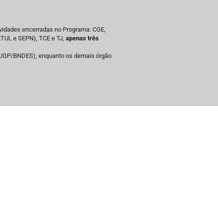
ividades encerradas no Programa: CGE,
TUL e SEPN), TCE e TJ,
apenas três
 (UGP/BNDES), enquanto os demais órgão