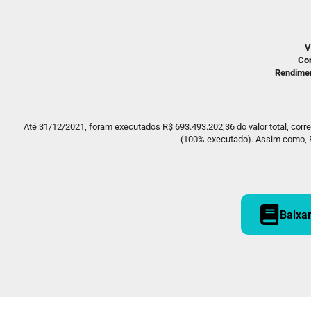
V
Con
Rendimen
Até 31/12/2021, foram executados R$ 693.493.202,36 do valor total, cor
(100% executado). Assim como, R
Baixa