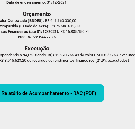
Data de encerramento:
31/12/2021.
Orçamento
alor Contratado (BNDES):
R$ 641.160.000,00
trapartida (Estado do Acre):
R$ 76.606.813,68
tos Financeiros (até 31/12/2021):
R$ 16.885.150,72
Total:
R$ 735.644.773,61
Execução
respondendo a 94,3%. Sendo, R$ 612.970.765,48 do valor BNDES (95,6% executado
$ 3.915.623,20 de recursos de rendimentos financeiros (21,9% executados).
r Relatório de Acompanhamento - RAC (PDF)