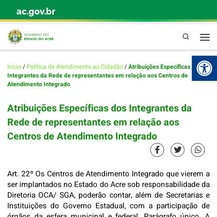
ac.gov.br
Skip to content
Pesquisa
Abr
Início
/
Política de Atendimento ao Cidadão
/
Atribuições Específicas dos
Integrantes da Rede de representantes em relação aos Centros de
Atendimento Integrado
Atribuições Específicas dos Integrantes da
Rede de representantes em relação aos
Centros de Atendimento Integrado
Art. 22º Os Centros de Atendimento Integrado que vierem a
ser implantados no Estado do Acre sob responsabilidade da
Diretoria OCA/ SGA, poderão contar, além de Secretarias e
Instituições do Governo Estadual, com a participação de
órgãos da esfera municipal e federal. Parágrafo único. A