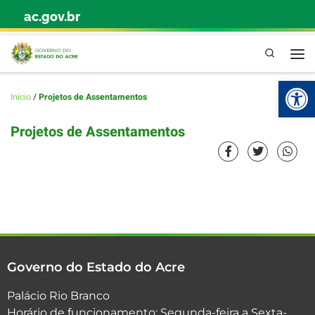
ac.gov.br
Skip to content
Pesquisa
Abr
Início
/
Projetos de Assentamentos
Projetos de Assentamentos
Governo do Estado do Acre
Palácio Rio Branco
Horário de funcionamento: Segunda-feira a Sexta-