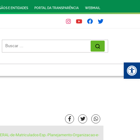
ÃOS E ENTIDADES
PORTAL DA TRANSPARÊNCIA
WEBMAIL
Abr
GERAL-de-Matriculados-Esp.-Planejamento-Organizacao-e-