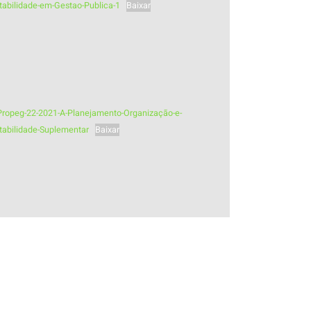
tabilidade-em-Gestao-Publica-1
Baixar
-Propeg-22-2021-A-Planejamento-Organização-e-
tabilidade-Suplementar
Baixar