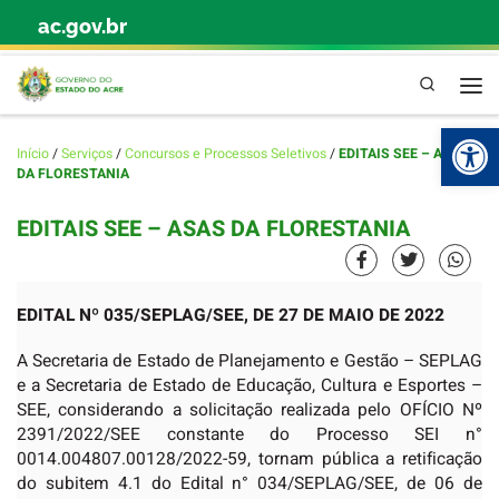
ac.gov.br
Skip to content
Pesquisa
Abr
Início
/
Serviços
/
Concursos e Processos Seletivos
/
EDITAIS SEE – ASAS
DA FLORESTANIA
EDITAIS SEE – ASAS DA FLORESTANIA
EDITAL Nº 035/SEPLAG/SEE, DE 27 DE MAIO DE 2022
A Secretaria de Estado de Planejamento e Gestão – SEPLAG
e a Secretaria de Estado de Educação, Cultura e Esportes –
SEE, considerando a solicitação realizada pelo OFÍCIO Nº
2391/2022/SEE constante do Processo SEI n°
0014.004807.00128/2022-59, tornam pública a retificação
do subitem 4.1 do Edital n° 034/SEPLAG/SEE, de 06 de