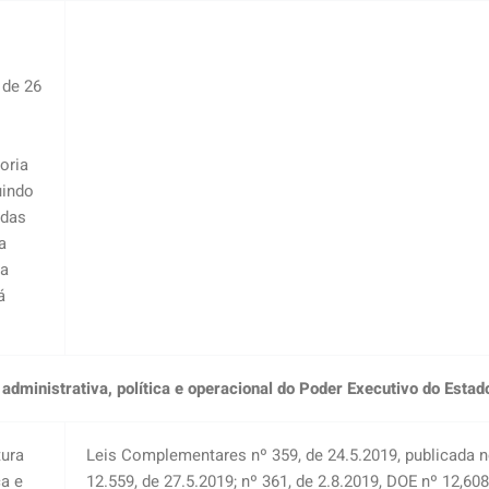
 de 26
oria
uindo
 das
a
ca
á
 administrativa, política e operacional do Poder Executivo do Estad
tura
Leis Complementares nº 359, de 24.5.2019, publicada 
ca e
12.559, de 27.5.2019; nº 361, de 2.8.2019, DOE nº 12,608