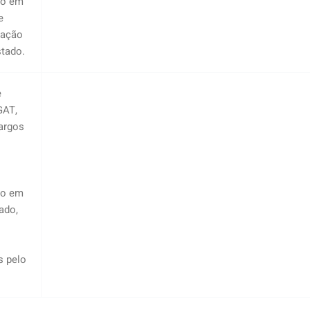
co em
e
ração
stado.
e
GAT,
argos
o
co em
ado,
s pelo