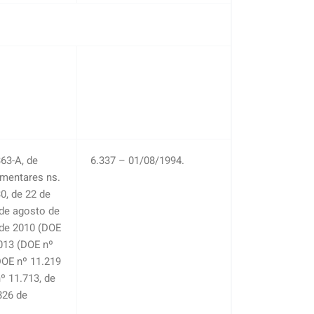
363-A, de
6.337 – 01/08/1994.
ementares ns.
30, de 22 de
 de agosto de
 de 2010 (DOE
2013 (DOE nº
DOE nº 11.219
º 11.713, de
826 de