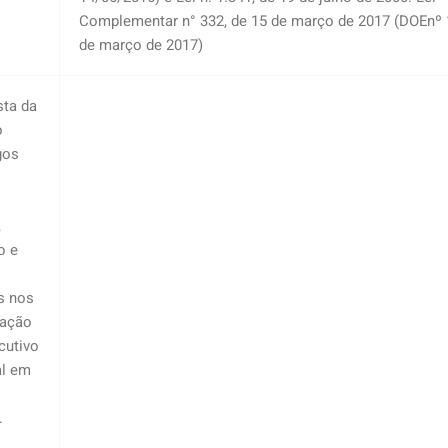
Complementar n° 332, de 15 de março de 2017 (DOEnº 1
de março de 2017)
sta da
o
gos
,
o e
s nos
ração
cutivo
al em
.