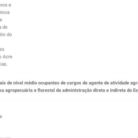
ivos e
 nova
e
a de
ito do
es
o Acre
ias.
onais de nível médio ocupantes de cargos de agente de atividade ag
sa agropecuária e florestal da administração direta e indireta do Es
e
o