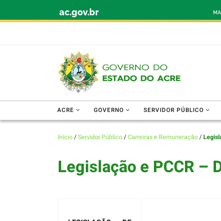
ac.gov.br
Skip to content
MA
ACRE
GOVERNO
SERVIDOR PÚBLICO
Início
/
Servidor Público
/
Carreiras e Remuneração
/
Legisl
Legislação e PCCR – D