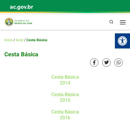
ac.gov.br
Skip to content
Pesquisa
Abr
Início
/
Acre
/
Cesta Básica
Cesta Básica
Cesta Básica
2014
Cesta Básica
2015
Cesta Básica
2016