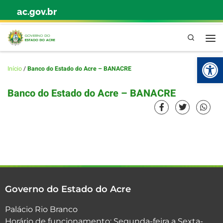
ac.gov.br
Skip to content
Pesquisa
Abr
Início
/
Banco do Estado do Acre – BANACRE
Banco do Estado do Acre – BANACRE
Governo do Estado do Acre
Palácio Rio Branco
Horário de funcionamento: Segunda-feira a Sexta-