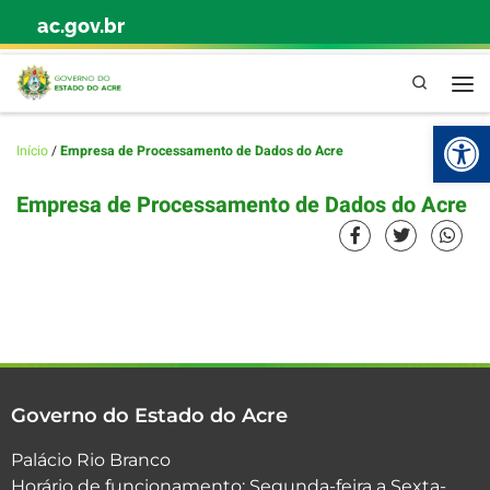
ac.gov.br
Skip to content
Pesquisa
Abr
Início
/
Empresa de Processamento de Dados do Acre
Empresa de Processamento de Dados do Acre
Governo do Estado do Acre
Palácio Rio Branco
Horário de funcionamento: Segunda-feira a Sexta-