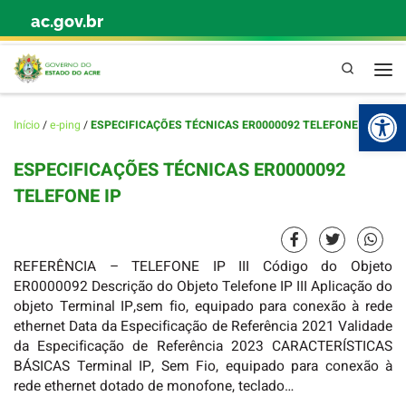
ac.gov.br
Skip to content
Pesquisa
Abr
Início
/
e-ping
/
ESPECIFICAÇÕES TÉCNICAS ER0000092 TELEFONE IP
ESPECIFICAÇÕES TÉCNICAS ER0000092
TELEFONE IP
REFERÊNCIA – TELEFONE IP III Código do Objeto
ER0000092 Descrição do Objeto Telefone IP III Aplicação do
objeto Terminal IP,sem fio, equipado para conexão à rede
ethernet Data da Especificação de Referência 2021 Validade
da Especificação de Referência 2023 CARACTERÍSTICAS
BÁSICAS Terminal IP, Sem Fio, equipado para conexão à
rede ethernet dotado de monofone, teclado…