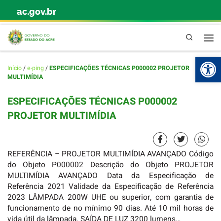
ac.gov.br
Skip to content
Pesquisa
Abr
Início
/
e-ping
/
ESPECIFICAÇÕES TÉCNICAS P000002 PROJETOR
MULTIMÍDIA
ESPECIFICAÇÕES TÉCNICAS P000002
PROJETOR MULTIMÍDIA
REFERÊNCIA – PROJETOR MULTIMÍDIA AVANÇADO Código
do Objeto P000002 Descrição do Objeto PROJETOR
MULTIMÍDIA AVANÇADO Data da Especificação de
Referência 2021 Validade da Especificação de Referência
2023 LÂMPADA 200W UHE ou superior, com garantia de
funcionamento de no mínimo 90 dias. Até 10 mil horas de
vida útil da lâmpada. SAÍDA DE LUZ 3200 lumens…