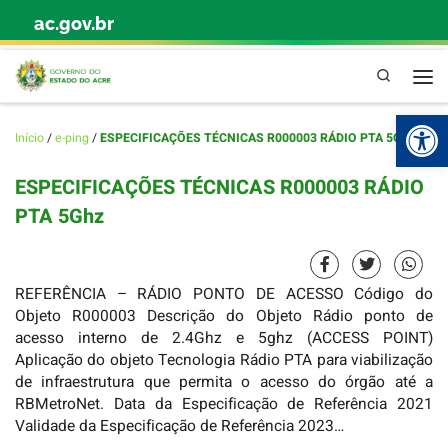
ac.gov.br
Skip to content
Pesquisa
Abr
Início
/
e-ping
/
ESPECIFICAÇÕES TÉCNICAS R000003 RÁDIO PTA 5Ghz
ESPECIFICAÇÕES TÉCNICAS R000003 RÁDIO
PTA 5Ghz
REFERÊNCIA – RÁDIO PONTO DE ACESSO Código do
Objeto R000003 Descrição do Objeto Rádio ponto de
acesso interno de 2.4Ghz e 5ghz (ACCESS POINT)
Aplicação do objeto Tecnologia Rádio PTA para viabilização
de infraestrutura que permita o acesso do órgão até a
RBMetroNet. Data da Especificação de Referência 2021
Validade da Especificação de Referência 2023…