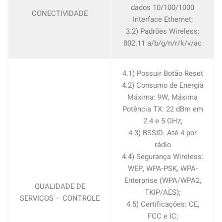
dados 10/100/1000
CONECTIVIDADE
Interface Ethernet;
3.2) Padrões Wireless:
802.11 a/b/g/n/r/k/v/ac
4.1) Possuir Botão Reset
4.2) Consumo de Energia
Máxima: 9W, Máxima
Potência TX: 22 dBm em
2.4 e 5 GHz;
4.3) BSSID: Até 4 por
rádio
4.4) Segurança Wireless:
WEP, WPA-PSK, WPA-
Enterprise (WPA/WPA2,
QUALIDADE DE
TKIP/AES);
SERVIÇOS – CONTROLE
4.5) Certificações: CE,
FCC e IC;