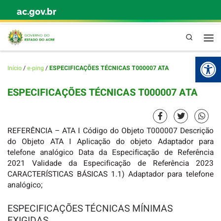
ac.gov.br
Skip to content
Pesquisa
Abr
Início
/
e-ping
/
ESPECIFICAÇÕES TÉCNICAS T000007 ATA
ESPECIFICAÇÕES TÉCNICAS T000007 ATA
REFERÊNCIA – ATA I Código do Objeto T000007 Descrição
do Objeto ATA I Aplicação do objeto Adaptador para
telefone analógico Data da Especificação de Referência
2021 Validade da Especificação de Referência 2023
CARACTERÍSTICAS BÁSICAS 1.1) Adaptador para telefone
analógico;
ESPECIFICAÇÕES TÉCNICAS MÍNIMAS
EXIGIDAS