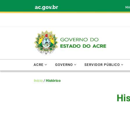
ac.gov.br
Skip to content
MA
ACRE
GOVERNO
SERVIDOR PÚBLICO
Início
/
Histórico
His