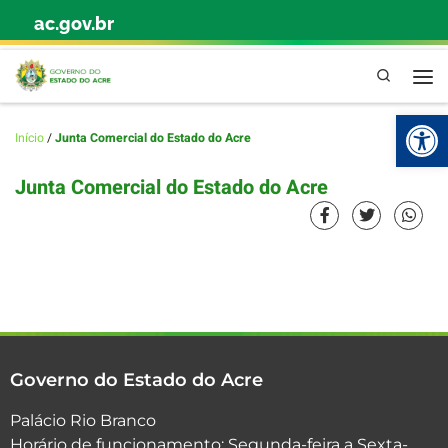
ac.gov.br
Skip to content
Pesquisa
Abr
Início
/
Junta Comercial do Estado do Acre
Junta Comercial do Estado do Acre
Governo do Estado do Acre
Palácio Rio Branco
Horário de funcionamento: Segunda-feira a Sexta-