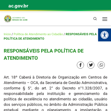
ac.gov.br
Skip to content
Pesquisa
Abr
Início
/
Política de Atendimento ao Cidadão
/
RESPONSÁVEIS PELA
POLÍTICA DE ATENDIMENTO
RESPONSÁVEIS PELA POLÍTICA DE
ATENDIMENTO
Art. 18º Caberá à Diretoria de Organização em Centros de
Atendimento – OCA, da Secretaria de Gestão Administrativa,
conforme § 5°, do art. 2° do Decreto n°1.328/2007, a
responsabilidade pela instituição e gerenciamento da
política de excelência no atendimento ao cidadão, usuário
dos serviços públicos, no âmbito da Administração Pública
estadual, mediante o planejamento, a implantação, a