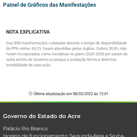
Painel de Gráficos das Manifestações
NOTA EXPLICATIVA
Das 808 manifestações coletadas durante o tempo de disponibilidade
do PPA online, 69,2% foram atendidas pelos órgãos. Outros 30,8% não
foram incorporados como iniciativas no plano 2020-2023 por serem de
outra esfera de Governo ou porque a avaliação técnica detectou
inviabilidade de execução.
Última atualização em 08/02/2022 às 12:01
Governo do Estado do Acre
Palácio Rio Branco
Horário de funcionamento: Segunda-feira a Sexta-