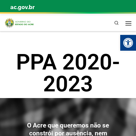
ac.gov.br
Skip to content
Pesquisa
Abr
PPA 2020-
2023
O Acre que queremos não se
constrói por ausência, nem