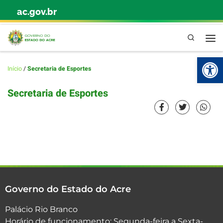
ac.gov.br
Skip to content
Pesquisa
Abr
Início
/
Secretaria de Esportes
Secretaria de Esportes
Governo do Estado do Acre
Palácio Rio Branco
Horário de funcionamento: Segunda-feira a Sexta-