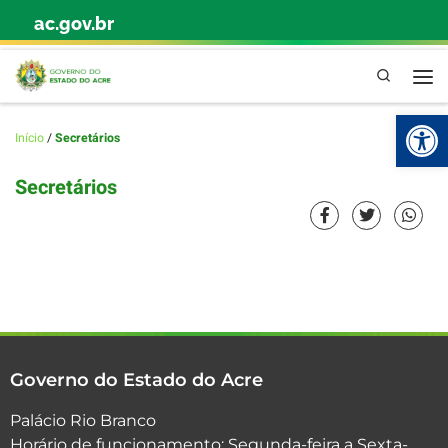
ac.gov.br
Skip to content
Pesquisa
Abr
Início
/
Secretários
Secretários
Governo do Estado do Acre
Palácio Rio Branco
Horário de funcionamento: Segunda-feira a Sexta-