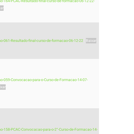
-no-164-PCAC-Resultado-final-curso-de-formacao-06-12-22-
xar
-no-061-Resultado-final-curso-de-formacao-06-12-22
Baixar
-no-059-Convocacao-para-o-Curso-de-Formacao-14-07-
ixar
-no-158-PCAC-Convocacao-para-o-2°-Curso-de-Formacao-14-