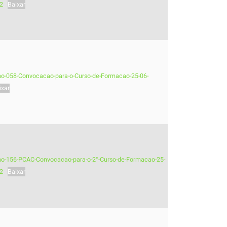
2
Baixar
-no-058-Convocacao-para-o-Curso-de-Formacao-25-06-
ixar
-no-156-PCAC-Convocacao-para-o-2°-Curso-de-Formacao-25-
2
Baixar