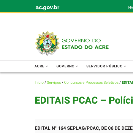
ac.gov.br
Skip to content
MA
ACRE
GOVERNO
SERVIDOR PÚBLICO
Início
/
Serviços
/
Concursos e Processos Seletivos
/
EDITAI
EDITAIS PCAC – Políci
EDITAL N° 164 SEPLAG/PCAC, DE 06 DE DEZ