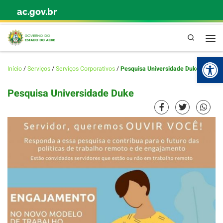
ac.gov.br
Skip to content
Pesquisa
Abr
Início
/
Serviços
/
Serviços Corporativos
/
Pesquisa Universidade Duke
Pesquisa Universidade Duke