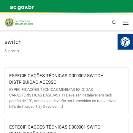
ac.gov.br
Skip to content
Pesquisa
Abr
switch
8 posts
ESPECIFICAÇÕES TÉCNICAS D000002 SWITCH
DISTRIBUIÇAO ACESSO
ESPECIFICAÇÕES TÉCNICAS MÍNIMAS EXIGIDAS
CARACTERÍSTICAS BÁSICAS1.1) Deve ser instalável em rack
padrão de 19”, sendo que deverão ser fornecidos os respectivos
kit’s de fixação.1.2) Deve ser [...]
ESPECIFICAÇÕES TÉCNICAS D000001 SWITCH