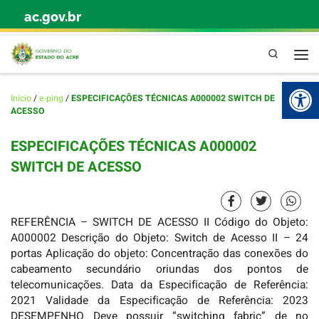
ac.gov.br
Skip to content
Pesquisa
Abr
Início
/
e-ping
/
ESPECIFICAÇÕES TÉCNICAS A000002 SWITCH DE
ACESSO
ESPECIFICAÇÕES TÉCNICAS A000002
SWITCH DE ACESSO
REFERÊNCIA – SWITCH DE ACESSO II Código do Objeto:
A000002 Descrição do Objeto: Switch de Acesso II – 24
portas Aplicação do objeto: Concentração das conexões do
cabeamento secundário oriundas dos pontos de
telecomunicações. Data da Especificação de Referência:
2021 Validade da Especificação de Referência: 2023
DESEMPENHO Deve possuir “switching fabric” de no