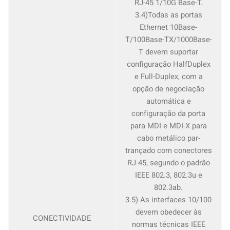
RJ-45 1/10G Base-T.
3.4)Todas as portas
Ethernet 10Base-
T/100Base-TX/1000Base-
T devem suportar
configuração HalfDuplex
e Full-Duplex, com a
opção de negociação
automática e
configuração da porta
para MDI e MDI-X para
cabo metálico par-
trançado com conectores
RJ-45, segundo o padrão
IEEE 802.3, 802.3u e
802.3ab.
3.5) As interfaces 10/100
devem obedecer às
CONECTIVIDADE
normas técnicas IEEE