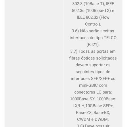
802.3 (10Base-T), IEEE
802.3u (100Base-TX) e
IEEE 802.3x (Flow
Control).
3.6) Não serão aceitas
interfaces do tipo TELCO
(RJ21).
3.7) Todas as portas em
fibras ópticas solicitadas
devem suportar os
seguintes tipos de
interfaces SFP/SFP+ ou
mini-GBIC com
conectores LC para:
1000Base-SX, 1000Base-
LX/LH,10GBase SFP+,
Base-ZX, Base-BX,
CWDM e DWDM.
3.8) Deve possuir