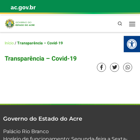
ac.gov.br
Skip to content
Pesquisa
Abr
Início
/
Transparência – Covid-19
Transparência – Covid-19
Governo do Estado do Acre
Palácio Rio Branco
Horário de funcionamento: Segunda-feira a Sexta-