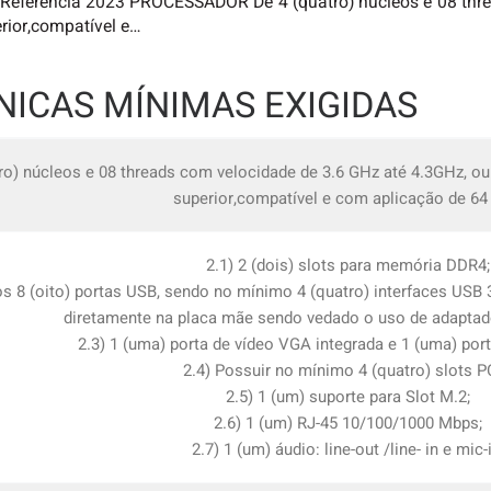
 Referência 2023 PROCESSADOR De 4 (quatro) núcleos e 08 thr
erior,compatível e…
NICAS MÍNIMAS EXIGIDAS
tro) núcleos e 08 threads com velocidade de 3.6 GHz até 4.3GHz, ou 
superior,compatível e com aplicação de 64 
2.1) 2 (dois) slots para memória DDR4;
s 8 (oito) portas USB, sendo no mínimo 4 (quatro) interfaces USB
diretamente na placa mãe sendo vedado o uso de adaptad
2.3) 1 (uma) porta de vídeo VGA integrada e 1 (uma) por
2.4) Possuir no mínimo 4 (quatro) slots P
2.5) 1 (um) suporte para Slot M.2;
2.6) 1 (um) RJ-45 10/100/1000 Mbps;
2.7) 1 (um) áudio: line-out /line- in e mic-