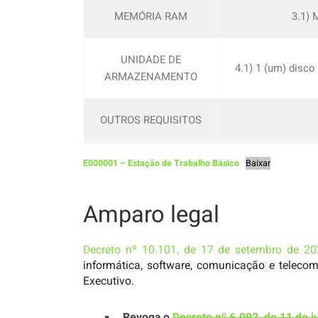
MEMÓRIA RAM
3.1) 
UNIDADE DE
4.1) 1 (um) disc
ARMAZENAMENTO
OUTROS REQUISITOS
E000001 – Estação de Trabalho Básico
Baixar
Amparo legal
Decreto nº 10.101, de 17 de setembro de 2
informática, software, comunicação e telecom
Executivo.
Revoga o
Decreto nº 6.092, de 11 de j