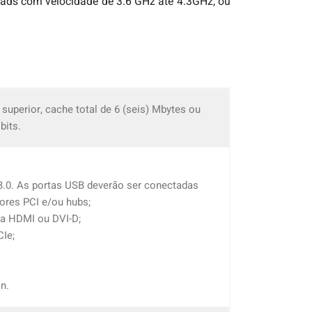
eads com velocidade de 3.6 GHz até 4.3GHz, ou
superior, cache total de 6 (seis) Mbytes ou
bits.
 3.0. As portas USB deverão ser conectadas
ores PCI e/ou hubs;
ta HDMI ou DVI-D;
CIe;
in.