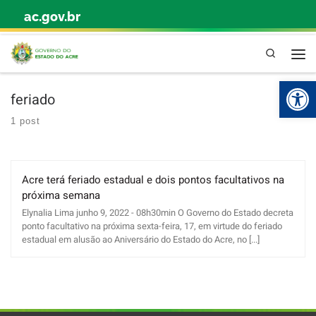
ac.gov.br
Skip to content
Pesquisa
Abr
feriado
1 post
Acre terá feriado estadual e dois pontos facultativos na
próxima semana
Elynalia Lima junho 9, 2022 - 08h30min O Governo do Estado decreta
ponto facultativo na próxima sexta-feira, 17, em virtude do feriado
estadual em alusão ao Aniversário do Estado do Acre, no [...]